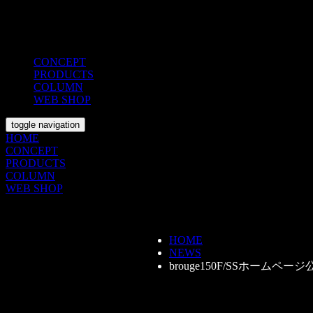
CONCEPT
PRODUCTS
COLUMN
WEB SHOP
toggle navigation
HOME
CONCEPT
PRODUCTS
COLUMN
WEB SHOP
HOME
NEWS
brouge150F/SSホームページ