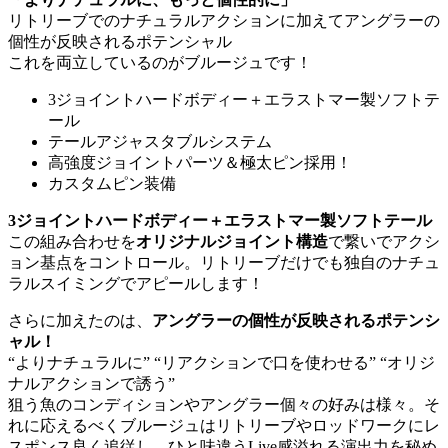
リトリーブでのナチュラルアクションに加えてアングラーの
個性が反映されるポテンシャル
これを両立しているのがブルージュです！
3ジョイントハードボディー＋エラストマー製ソフトテ
ール
テールアジャスタブルシステム
高強度ジョイントパーツ＆極太ピン採用！
カスタムピン装備
3ジョイントハードボディー＋エラストマー製ソフトテール
この組み合わせを
オリジナルジョイント構造
で繋いでアクシ
ョン基点をコントロール。リトリーブだけでも独自のナチュ
ラルスイミングでアピールします！
さらに加えたのは、
アングラーの個性が反映されるポテンシ
ャル！
“よりナチュラルに” “リアクションで口を使わせる” “オリジ
ナルアクションで誘う”
狙う魚のコンディションやアングラー個々の好みは様々。そ
れに応えるべくブルージュはリトリーブやロッドワークにレ
スポンス良く追従し、ひと味違うLive感溢れる演出力を秘め