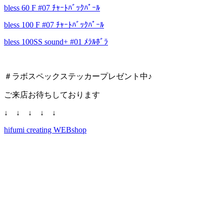
bless 60 F #07 ﾁｬｰﾄﾊﾞｯｸﾊﾟｰﾙ
bless 100 F #07 ﾁｬｰﾄﾊﾞｯｸﾊﾟｰﾙ
bless 100SS sound+ #01 ﾒﾗﾙﾎﾞﾗ
＃ラボスペックステッカープレゼント中♪
ご来店お待ちしております
↓ ↓ ↓ ↓ ↓
hifumi creating WEBshop