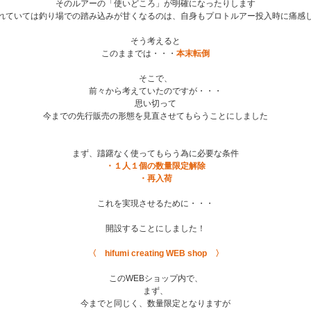
そのルアーの「使いどころ」が明確になったりします
れていては釣り場での踏み込みが甘くなるのは、自身もプロトルアー投入時に痛感
そう考えると
このままでは・・・
本末転倒
そこで、
前々から考えていたのですが・・・
思い切って
今までの先行販売の形態を見直させてもらうことにしました
まず、躊躇なく使ってもらう為に必要な条件
・１人１個の数量限定解除
・再入荷
これを実現させるために・・・
開設することにしました！
〈 hifumi creating WEB shop 〉
このWEBショップ内で、
まず、
今までと同じく、数量限定となりますが