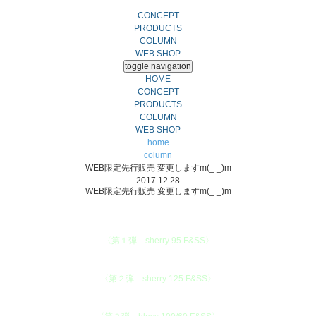
CONCEPT
PRODUCTS
COLUMN
WEB SHOP
toggle navigation
HOME
CONCEPT
PRODUCTS
COLUMN
WEB SHOP
home
column
WEB限定先行販売 変更しますm(_ _)m
2017.12.28
WEB限定先行販売 変更しますm(_ _)m
〈第１弾 sherry 95 F&SS〉
〈第２弾 sherry 125 F&SS〉