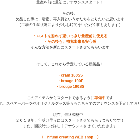
量産を前に最初にアナウンススタート！
その後、
欠品した際は、増産、再入荷というかたちをとりたいと思います
（工場の生産状況により少しお時間をいただく事もあります）
・ロストを恐れず思いっきり量産前に使える
・その後も、補充出来る安心感
そんな方法を新たにスタートさせてもらいます
そして、これから予定している新製品！
・cram 100SS
・brouge 190F
・brouge 190SS
このアイテムからスタートできるように
準備中
です
他、スペアーパーツやオリジナルグッズ等々もこちらでのアナウンスを予定してお
現在、最終調整中！
２０１８年、年明け早々にはスタートさせてもらうつもりです！
また、開設時には詳しくアナウンスさせていただきます
〈 hifumi creating WEB shop 〉