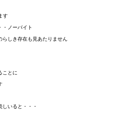
ます
・・ノーバイト
のらしき存在も見あたりません
ることに
す
続しいると・・・