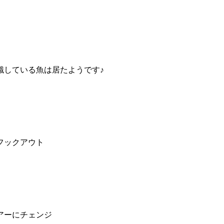
識している魚は居たようです♪
フックアウト
アーにチェンジ