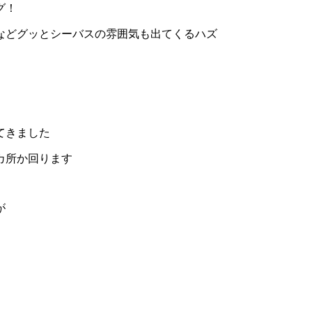
グ！
などグッとシーバスの雰囲気も出てくるハズ
てきました
カ所か回ります
が