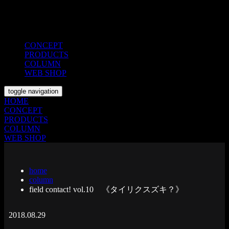
CONCEPT
PRODUCTS
COLUMN
WEB SHOP
toggle navigation
HOME
CONCEPT
PRODUCTS
COLUMN
WEB SHOP
home
column
field contact! vol.10 《タイリクスズキ？》
2018.08.29