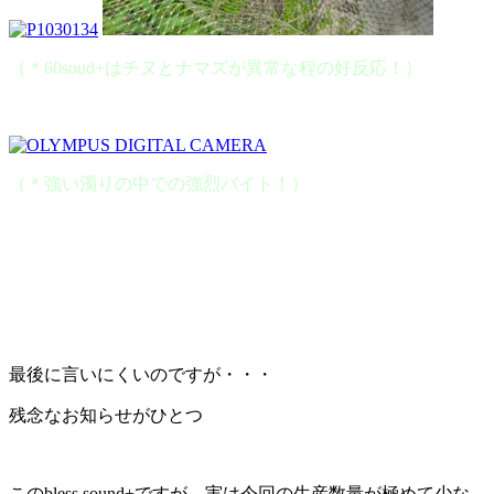
（＊60soud+はチヌとナマズが異常な程の好反応！）
（＊強い濁りの中での強烈バイト！）
最後に言いにくいのですが・・・
残念なお知らせがひとつ
このbless sound+ですが、実は今回の生産数量が極めて少な