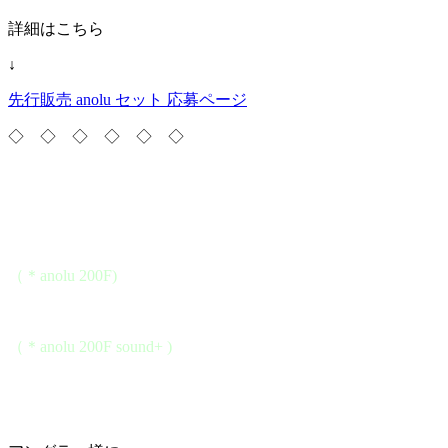
詳細はこちら
↓
先行販売 anolu セット 応募ページ
◇ ◇ ◇ ◇ ◇ ◇
（＊anolu 200F)
（＊anolu 200F sound+ )