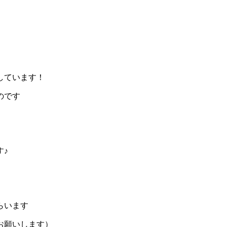
しています！
のです
す♪
らいます
お願いします）